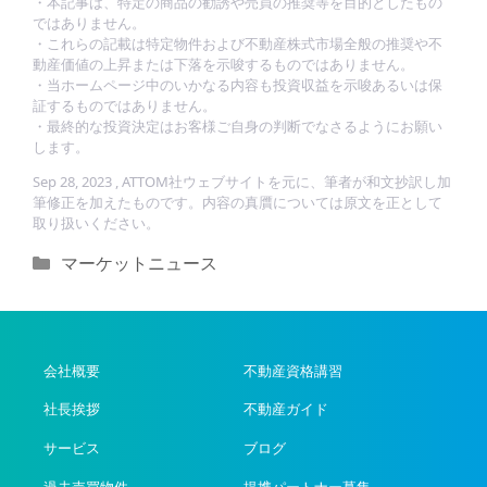
・本記事は、特定の商品の勧誘や売買の推奨等を目的としたもの
ではありません。
・これらの記載は特定物件および不動産株式市場全般の推奨や不
動産価値の上昇または下落を示唆するものではありません。
・当ホームページ中のいかなる内容も投資収益を示唆あるいは保
証するものではありません。
・最終的な投資決定はお客様ご自身の判断でなさるようにお願い
します。
Sep 28, 2023 , ATTOM社ウェブサイトを元に、筆者が和文抄訳し加
筆修正を加えたものです。内容の真贋については原文を正として
取り扱いください。
カ
マーケットニュース
テ
ゴ
リ
ー
会社概要
不動産資格講習
社長挨拶
不動産ガイド
サービス
ブログ