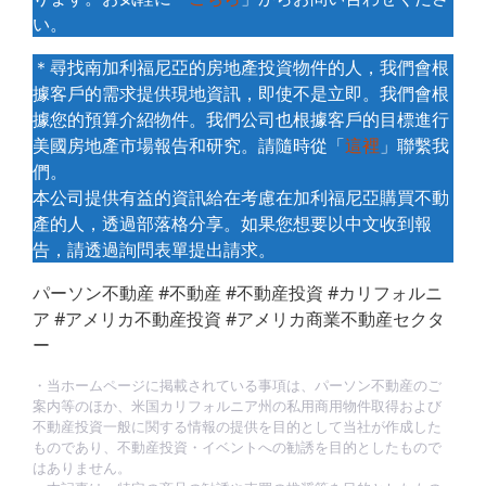
い。
＊尋找南加利福尼亞的房地產投資物件的人，我們會根
據客戶的需求提供現地資訊，即使不是立即。我們會根
據您的預算介紹物件。我們公司也根據客戶的目標進行
美國房地產市場報告和研究。請隨時從「
這裡
」聯繫我
們。
本公司提供有益的資訊給在考慮在加利福尼亞購買不動
產的人，透過部落格分享。如果您想要以中文收到報
告，請透過詢問表單提出請求。
パーソン不動産 #不動産 #不動産投資 #カリフォルニ
ア #アメリカ不動産投資 #アメリカ商業不動産セクタ
ー
・当ホームページに掲載されている事項は、パーソン不動産のご
案内等のほか、米国カリフォルニア州の私用商用物件取得および
不動産投資一般に関する情報の提供を目的として当社が作成した
ものであり、不動産投資・イベントへの勧誘を目的としたもので
はありません。