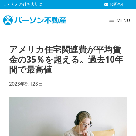
コ
人と人との絆を大切に
お問合せ
ン
テ
MENU
ン
ツ
へ
アメリカ住宅関連費が平均賃
ス
キ
金の35％を超える。過去10年
ッ
間で最高値
プ
2023年9月28日