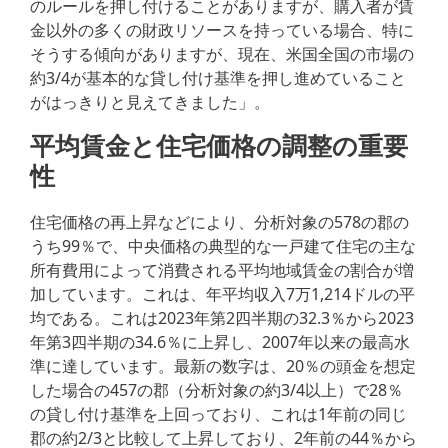
のルールを押し付けることがありますが、購入者が賃
金以外の多くの財政リソースを持っている場合、特に
そうする傾向がありますが、現在、米国全国の市場の
約3/4が基本的な貸し付け基準を押し進めていること
がはっきりと見えてきました」。
平均賃金と住宅価格の調整の重要
性
住宅価格の再上昇などにより、分析対象の578の郡の
うち99％で、中央価格の典型的な一戸建て住宅の主な
所有費用によって消費される平均地域賃金の割合が増
加しています。これは、年平均収入7万1,214ドルの平
均である。これは2023年第2四半期の32.3％から2023
年第3四半期の34.6％に上昇し、2007年以来の最高水
準に達しています。最新の数字は、20％の頭金を想定
した場合の457の郡（分析対象の約3/4以上）で28％
の貸し付け基準を上回っており、これは1年前の同じ
郡の約2/3と比較して上昇しており、2年前の44％から