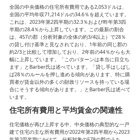
全国の中央価格の住宅所有費用である2,053ドルは、
全国の平均年収71,214ドルの34.6％を超えています。
これは、2023年第2四半期の32.3％および昨年第3四
半期の28.4％から上昇しています。この最新の割合
は、457の郡（分析対象の全体の約3/4以上）で28％
の貸し付け基準と見なされており、1年前の同じ郡の
約2/3と比較して増加しており、2年前の44％からも大
幅に上昇しています。「このパターンは本当に目立ち
ます」とBarber氏は述べています。「貸し手はしばし
ば28％のルールを押し進める傾向があります、特に購
買者が賃金以外の多くの財政リソースを持っている場
合にそうする傾向があります。」とBarber氏は述べて
います。
住宅所有費用と平均賃金の関連性
住宅価格が再び上昇する中、中央価格の典型的な一戸
建て住宅の主な所有費用が2022年第2四半期から2023
年第2四半期にかけて、分析対象の578の郡のうち