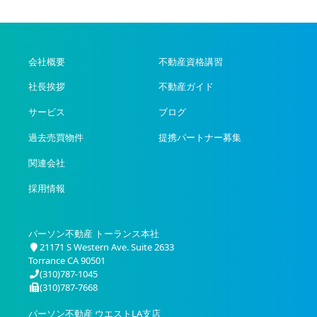
テ
ゴ
リ
ー
会社概要
不動産資格講習
社長挨拶
不動産ガイド
サービス
ブログ
過去売買物件
提携パートナー募集
関連会社
採用情報
パーソン不動産 トーランス本社
21171 S Western Ave. Suite 2633
Torrance CA 90501
(310)787-1045
(310)787-7668
パーソン不動産 ウエストLA支店