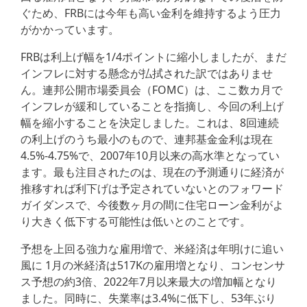
ぐため、FRBには今年も高い金利を維持するよう圧力
がかかっています。
FRBは利上げ幅を1/4ポイントに縮小しましたが、まだ
インフレに対する懸念が払拭された訳ではありませ
ん。連邦公開市場委員会（FOMC）は、ここ数カ月で
インフレが緩和していることを指摘し、今回の利上げ
幅を縮小することを決定しました。これは、8回連続
の利上げのうち最小のもので、連邦基金金利は現在
4.5%-4.75%で、2007年10月以来の高水準となってい
ます。最も注目されたのは、現在の予測通りに経済が
推移すれば利下げは予定されていないとのフォワード
ガイダンスで、今後数ヶ月の間に住宅ローン金利がよ
り大きく低下する可能性は低いとのことです。
予想を上回る強力な雇用増で、米経済は年明けに追い
風に 1月の米経済は517Kの雇用増となり、コンセンサ
ス予想の約3倍、2022年7月以来最大の増加幅となり
ました。同時に、失業率は3.4%に低下し、53年ぶり