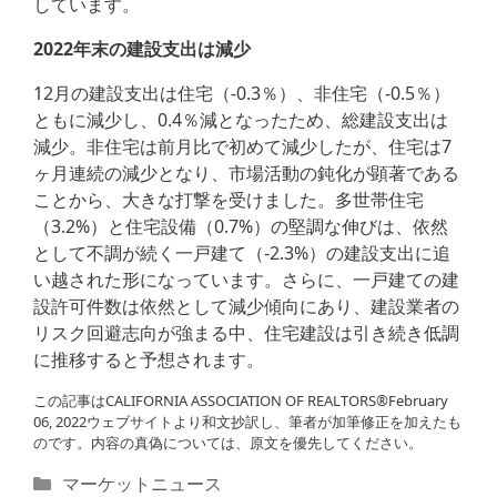
しています。
2022年末の建設支出は減少
12月の建設支出は住宅（-0.3％）、非住宅（-0.5％）
ともに減少し、0.4％減となったため、総建設支出は
減少。非住宅は前月比で初めて減少したが、住宅は7
ヶ月連続の減少となり、市場活動の鈍化が顕著である
ことから、大きな打撃を受けました。多世帯住宅
（3.2%）と住宅設備（0.7%）の堅調な伸びは、依然
として不調が続く一戸建て（-2.3%）の建設支出に追
い越された形になっています。さらに、一戸建ての建
設許可件数は依然として減少傾向にあり、建設業者の
リスク回避志向が強まる中、住宅建設は引き続き低調
に推移すると予想されます。
この記事はCALIFORNIA ASSOCIATION OF REALTORS®February
06, 2022ウェブサイトより和文抄訳し、筆者が加筆修正を加えたも
のです。内容の真偽については、原文を優先してください。
カ
マーケットニュース