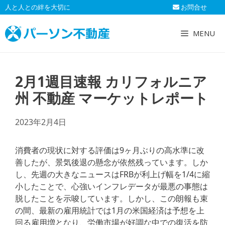
コ
人と人との絆を大切に
お問合せ
ン
テ
MENU
ン
ツ
へ
2月1週目速報 カリフォルニア
ス
キ
州 不動産 マーケットレポート
ッ
プ
2023年2月4日
消費者の現状に対する評価は9ヶ月ぶりの高水準に改
善したが、景気後退の懸念が依然残っています。しか
し、先週の大きなニュースはFRBが利上げ幅を1/4に縮
小したことで、心強いインフレデータが最悪の事態は
脱したことを示唆しています。しかし、この朗報も束
の間、最新の雇用統計では1月の米国経済は予想を上
回る雇用増となり、労働市場が好調な中での復活を防